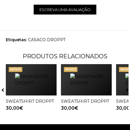
ESCREVA UMA AVALIAÇÃO
Etiquetas:
CASACO DROPPT
PRODUTOS RELACIONADOS
NOVO
NOVO
NOV
SWEATSHIRT DROPPT
VER PRODUTO
SWEATSHIRT DROPPT
VER PRODUTO
SWEA
V
30,00€
30,00€
30,0