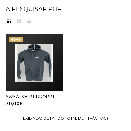
A PESQUISAR POR
SWEATSHIRT DROPPT
NOVO
NOVO
30,00€
ADICIONAR AO CARRINHO
ADD TO COMPARE
ADD TO WISHLIST
SWEATSHIRT DROPPT
VER PRODUTO
30,00€
EXIBINDO DE 1 A 1 DO TOTAL DE 1 (1 PÁGINAS)