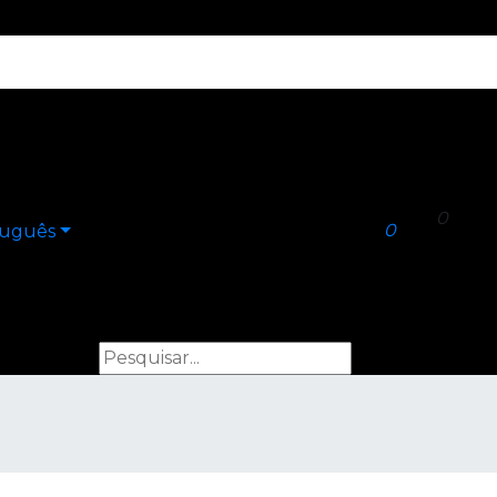
0
0
tuguês