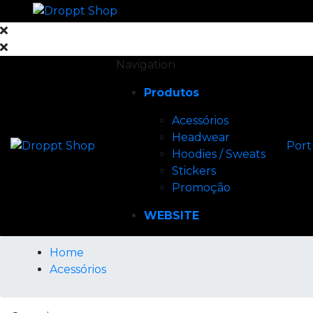
Navigation
Produtos
Acessórios
Headwear
Por
Hoodies / Sweats
Stickers
Promoção
WEBSITE
Home
Acessórios