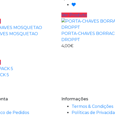
Ver Produto
o
PORTA-CHAVES BORRAC
AVES MOSQUETAO
DROPPT
4,00€
o
CK 5
onta
Informações
Termos & Condições
ico de Pedidos
Políticas de Privacid