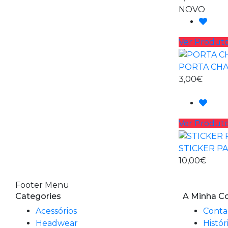
NOVO
Ver Produt
PORTA CH
3,00€
Ver Produt
STICKER PA
10,00€
Footer Menu
Categories
A Minha C
Acessórios
Conta
Headwear
Histór