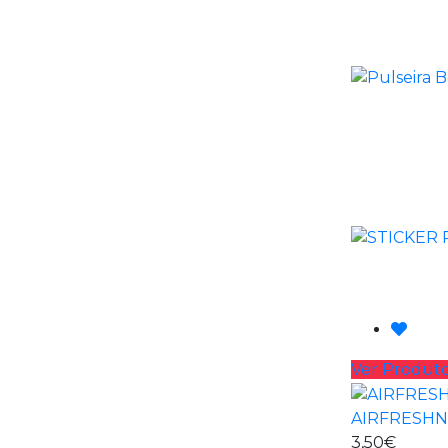
Ver Produt
AIRFRESH
3,50€